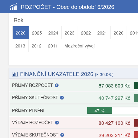
ROZPOČET - Obec do období 6/2026
Rok
2026
2025
2024
2023
2022
2021
2020
201
2013
2012
2011
Meziroční vývoj
FINANČNÍ UKAZATELE 2026
(k 30.06.)
PŘÍJMY ROZPOČET
87 083 800 Kč
PŘÍJMY SKUTEČNOST
40 747 297 Kč
PŘÍJMY PLNĚNÍ
47 %
VÝDAJE ROZPOČET
80 427 100 Kč
VÝDAJE SKUTEČNOST
29 203 211 Kč