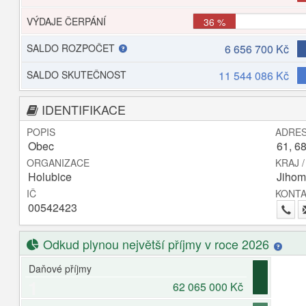
VÝDAJE ČERPÁNÍ
36 %
SALDO ROZPOČET
6 656 700 Kč
SALDO SKUTEČNOST
11 544 086 Kč
IDENTIFIKACE
POPIS
ADRE
Obec
61, 6
ORGANIZACE
KRAJ 
Holubice
Jihom
IČ
KONT
00542423
Odkud plynou největší příjmy v roce 2026
Daňové příjmy
1
62 065 000 Kč